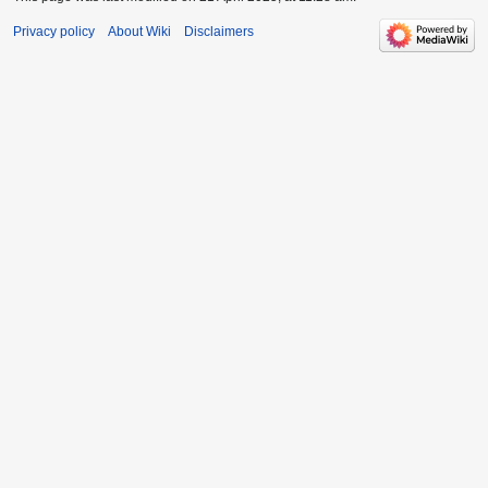
Privacy policy
About Wiki
Disclaimers